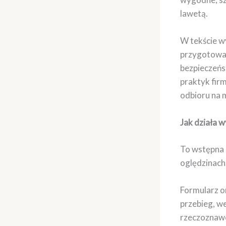
lawetą.
W tekście wy
przygotować
bezpieczeńst
praktyk fir
odbioru na m
Jak działa 
To wstępna 
oględzinach
Formularz on
przebieg, we
rzeczoznawc