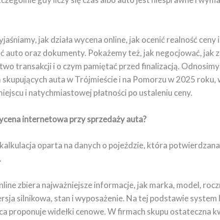
jaśniamy, jak działa wycena online, jak ocenić realność ceny i
 auto oraz dokumenty. Pokażemy też, jak negocjować, jak 
wo transakcji i o czym pamiętać przed finalizacją. Odnosimy
m skupujących auta w Trójmieście i na Pomorzu w 2025 roku,
iejscu i natychmiastowej płatności po ustaleniu ceny.
wycena internetowa przy sprzedaży auta?
kalkulacja oparta na danych o pojeździe, która potwierdzana 
.
line zbiera najważniejsze informacje, jak marka, model, rocz
rsja silnikowa, stan i wyposażenie. Na tej podstawie system 
a proponuje widełki cenowe. W firmach skupu ostateczna 