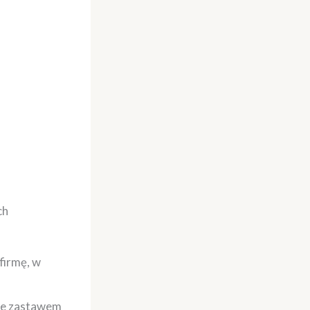
ch
firmę, w
one zastawem