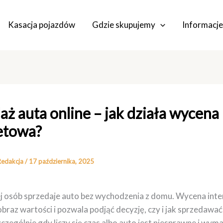
Kasacja pojazdów
Gdzie skupujemy
Informacje
aż auta online – jak działa wycena
etowa?
Redakcja
/
17 października, 2025
j osób sprzedaje auto bez wychodzenia z domu. Wycena int
obraz wartości i pozwala podjąć decyzję, czy i jak sprzedawać
zególnie gdy liczy się czas albo auto jest niesprawne i wym