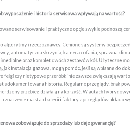
ób wyposażenie i historia serwisowa wpływają na wartość?
ane serwisowanie i praktyczne opcje zwykle podnoszą cen
to algorytmy i rzeczoznawcy. Cenione są systemy bezpieczeń
owcy, automatyczna skrzynia, kamera cofania, sprawna klima
timedialne oraz komplet dwóch zestawów kół. Użyteczne mod
, jak instalacja gazowa, mogą pomóc, jeśli są wpisane do d
e felgi czy nietypowe przeróbki nie zawsze zwiększają warto
st udokumentowana historia. Regularne przeglądy, brak po
wierdzony przebieg działają na korzyść. W autach hybrydowyc
ch znaczenie ma stan baterii i faktury z przeglądów układu 
cenowa zobowiązuje do sprzedaży lub daje gwarancję?