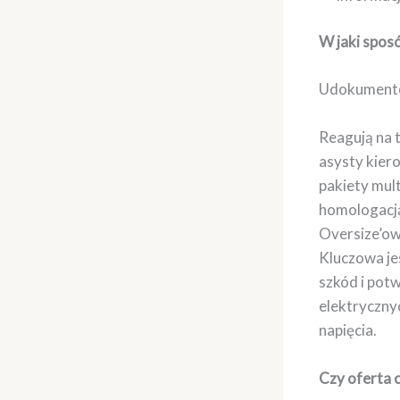
W jaki spos
Udokumentow
Reagują na 
asysty kier
pakiety mul
homologacją
Oversize’ow
Kluczowa je
szkód i pot
elektryczny
napięcia.
Czy oferta 