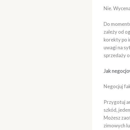
Nie. Wycena
Do momentu 
zależy od o
korekty po i
uwagi na sy
sprzedaży o
Jak negocjo
Negocjuj fak
Przygotuj a
szkód, jede
Możesz zaof
zimowych lu