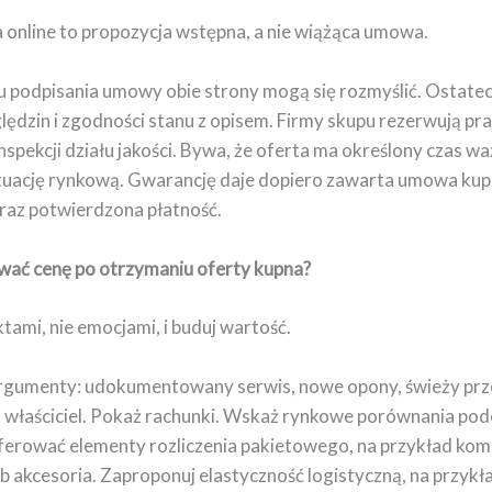
 online to propozycja wstępna, a nie wiążąca umowa.
podpisania umowy obie strony mogą się rozmyślić. Ostate
ględzin i zgodności stanu z opisem. Firmy skupu rezerwują p
nspekcji działu jakości. Bywa, że oferta ma określony czas wa
tuację rynkową. Gwarancję daje dopiero zawarta umowa kup
raz potwierdzona płatność.
wać cenę po otrzymaniu oferty kupna?
tami, nie emocjami, i buduj wartość.
rgumenty: udokumentowany serwis, nowe opony, świeży prz
n właściciel. Pokaż rachunki. Wskaż rynkowe porównania pod
erować elementy rozliczenia pakietowego, na przykład komp
b akcesoria. Zaproponuj elastyczność logistyczną, na przykł