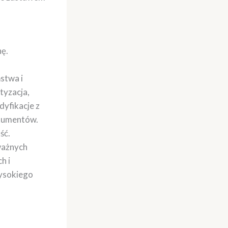
ę.
stwa i
tyzacja,
yfikacje z
okumentów.
ść.
ważnych
h i
wysokiego