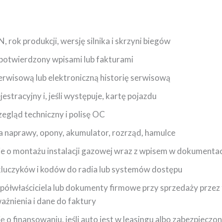
, rok produkcji, wersję silnika i skrzyni biegów
 potwierdzony wpisami lub fakturami
erwisową lub elektroniczną historię serwisową
estracyjny i, jeśli występuje, kartę pojazdu
egląd techniczny i polisę OC
a naprawy, opony, akumulator, rozrząd, hamulce
je o montażu instalacji gazowej wraz z wpisem w dokumenta
kluczyków i kodów do radia lub systemów dostępu
ółwłaściciela lub dokumenty firmowe przy sprzedaży przez 
żnienia i dane do faktury
ę o finansowaniu, jeśli auto jest w leasingu albo zabezpiecz