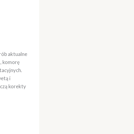
rób aktualne
k, komorę
tacyjnych.
etą i
iczą korekty