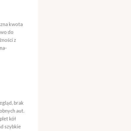
czna kwota
rawo do
żności z
na-
egląd, brak
obnych aut.
let kół
ad szybkie