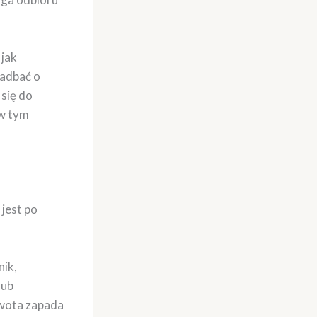
 jak
zadbać o
 się do
 w tym
jest po
nik,
lub
kwota zapada