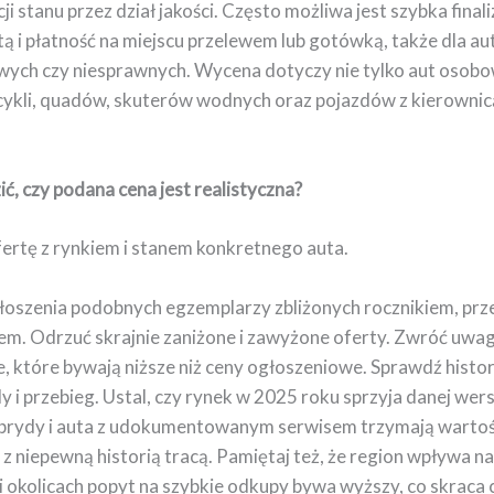
ji stanu przez dział jakości. Często możliwa jest szybka finali
ą i płatność na miejscu przelewem lub gotówką, także dla au
ch czy niesprawnych. Wycena dotyczy nie tylko aut osobow
ykli, quadów, skuterów wodnych oraz pojazdów z kierownic
ć, czy podana cena jest realistyczna?
ertę z rynkiem i stanem konkretnego auta.
głoszenia podobnych egzemplarzy zbliżonych rocznikiem, prz
m. Odrzuć skrajnie zaniżone i zawyżone oferty. Zwróć uwag
, które bywają niższe niż ceny ogłoszeniowe. Sprawdź histor
 i przebieg. Ustal, czy rynek w 2025 roku sprzyja danej wer
brydy i auta z udokumentowanym serwisem trzymają wartość
ub z niepewną historią tracą. Pamiętaj też, że region wpływa n
i okolicach popyt na szybkie odkupy bywa wyższy, co skraca 