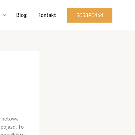
Blog
Kontakt
505390464
ernetowa
 pojazd. To
aga odbioru