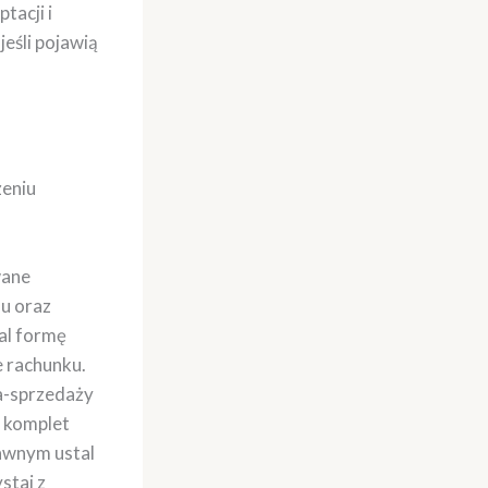
tacji i
jeśli pojawią
zeniu
wane
du oraz
al formę
e rachunku.
a-sprzedaży
ż komplet
rawnym ustal
staj z