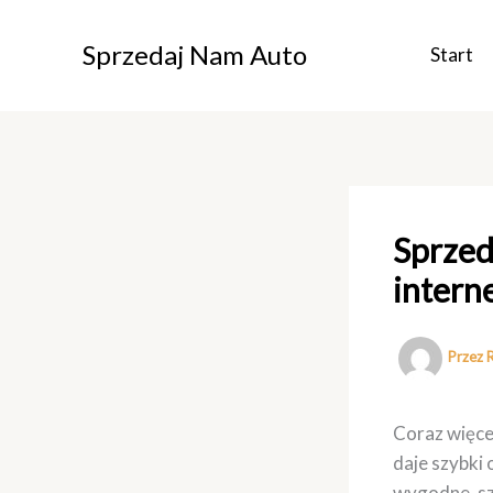
Przejdź
do
Sprzedaj Nam Auto
Start
treści
Sprzed
intern
Przez
Coraz więce
daje szybki 
wygodne, szc