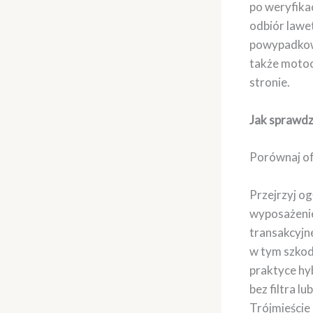
po weryfikac
odbiór lawet
powypadkowy
także motoc
stronie.
Jak sprawdzi
Porównaj of
Przejrzyj o
wyposażenie
transakcyjne
w tym szkody
praktyce hy
bez filtra l
Trójmieście 