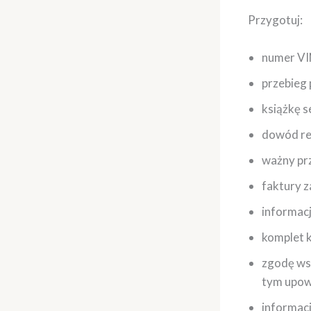
Przygotuj:
numer VIN
przebieg
książkę s
dowód rej
ważny prz
faktury z
informac
komplet 
zgodę wsp
tym upowa
informacj