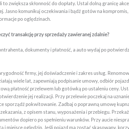
li to zwiększa skłonność do dopłaty. Ustal dolną granicę akcep
jej. Jasno komunikuj oczekiwania i bądź gotów na kompromis, 
formacje po oględzinach.
czyć transakcję przy sprzedaży zawieranej zdalnie?
ontrahenta, dokumenty i płatność, a auto wydaj po potwierd
rygodność firmy, jej doświadczenie i zakres usług. Renomo
iałają wiele lat, zapewniają podpisanie umowy, odbiór pojaz
ową płatność przelewem lub gotówką po ustaleniu ceny. Ust
potwierdzenie jej realizacji. Przy przelewie poczekaj na uznani
ce sporządź pokwitowanie. Zadbaj o poprawną umowę kupn
rzekazania, z opisem stanu, wyposażenia i przebiegu. Przeka
kumentów dopiero po spełnieniu warunków. Przy aucie niesp
ą i miejsce oględzin. Jeśli pojazd ma zostać skasowany, korzy