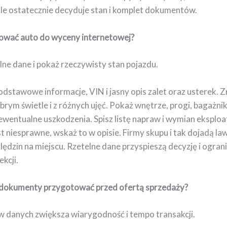
ale ostatecznie decyduje stan i komplet dokumentów.
ować auto do wyceny internetowej?
lne dane i pokaż rzeczywisty stan pojazdu.
odstawowe informacje, VIN i jasny opis zalet oraz usterek. Z
brym świetle i z różnych ujęć. Pokaż wnętrze, progi, bagażni
 ewentualne uszkodzenia. Spisz listę napraw i wymian eksploa
est niesprawne, wskaż to w opisie. Firmy skupu i tak dojadą law
ędzin na miejscu. Rzetelne dane przyspieszą decyzję i ogran
ekcji.
i dokumenty przygotować przed ofertą sprzedaży?
w danych zwiększa wiarygodność i tempo transakcji.