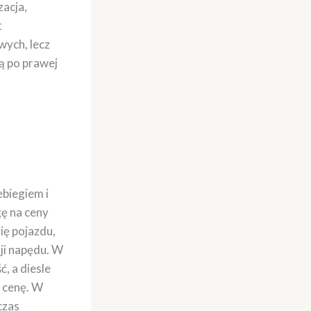
zacja,
t
ych, lecz
ą po prawej
ebiegiem i
ę na ceny
ię pojazdu,
sji napędu. W
, a diesle
a cenę. W
czas